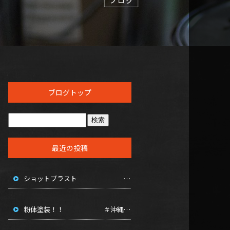
ブログトップ
最近の投稿
ショットブラスト ＃沖縄焼付塗装 ＃フッ素塗装沖縄 ＃アクリル焼付塗装 ＃粉体塗装沖縄
粉体塗装！！ ＃沖縄粉体塗装 ＃沖縄焼き付け塗装 ＃ショットブラスト沖縄 ＃塗装沖縄