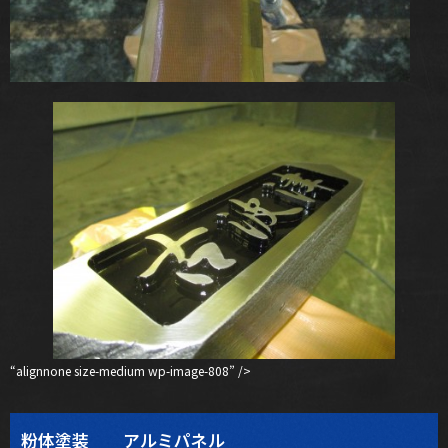
“alignnone size-medium wp-image-808” />
粉体塗装 アルミパネル