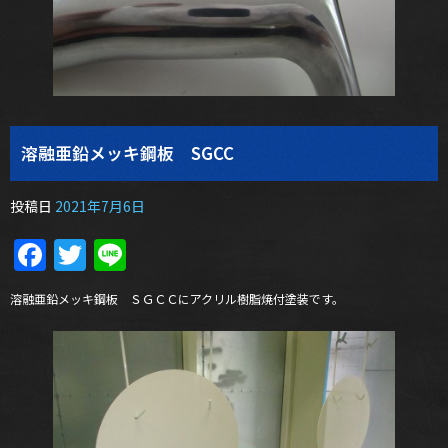
溶融亜鉛メッキ鋼板 SGCC
投稿日
2021年7月6日
Facebook
Twitter
Line
溶融亜鉛メッキ鋼板 ＳＧＣＣにアクリル樹脂焼付塗装です。