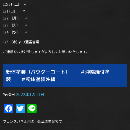
12/31 (土) 〃
1/1 (日) 〃
1/2 (月) 〃
1/3 (火) 〃
1/4 (水) 〃
1/5 （木) より通常営業
ご迷惑をお掛け致しますがよろしくお願いいたします。
粉体塗装（パウダーコート） ＃沖縄焼付塗
装 ＃粉体塗装沖縄
投稿日
2022年12月1日
Facebook
Twitter
Line
フェンスパネル用の小部品の塗装です。