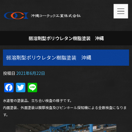
弱溶剤型ポリウレタン樹脂塗装 沖縄
弱溶剤型ポリウレタン樹脂塗装 沖縄
投稿日
2021年6月22日
Facebook
Twitter
Line
水道管の塗装品、立ち合い検査の様子です。
内面塗装、外面塗装は膜厚検査及びピンホール探知機による全数検査になりま
す。