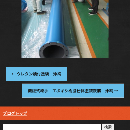
←
ウレタン焼付塗装 沖縄
機械式継手 エポキシ樹脂粉体塗装鉄筋 沖縄
→
ブログトップ