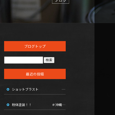
ブログトップ
最近の投稿
ショットブラスト ＃沖縄焼付塗装 ＃フッ素塗装沖縄 ＃アクリル焼付塗装 ＃粉体塗装沖縄
粉体塗装！！ ＃沖縄粉体塗装 ＃沖縄焼き付け塗装 ＃ショットブラスト沖縄 ＃塗装沖縄