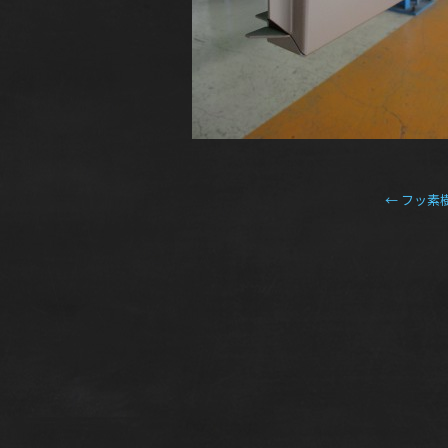
←
フッ素