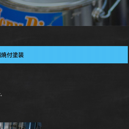
縄焼付塗装
す。