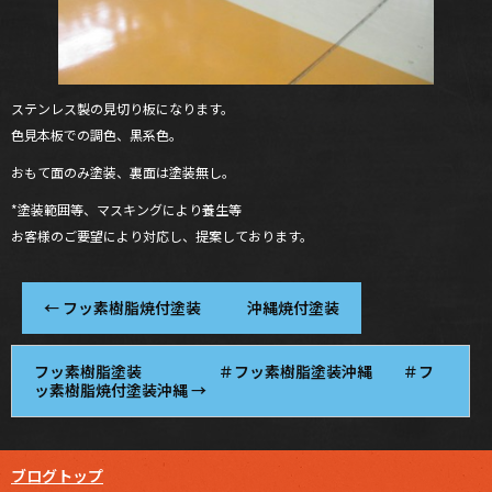
ステンレス製の見切り板になります。
色見本板での調色、黒系色。
おもて面のみ塗装、裏面は塗装無し。
*塗装範囲等、マスキングにより養生等
お客様のご要望により対応し、提案しております。
←
フッ素樹脂焼付塗装 沖縄焼付塗装
フッ素樹脂塗装 ＃フッ素樹脂塗装沖縄 ＃フ
ッ素樹脂焼付塗装沖縄
→
ブログトップ