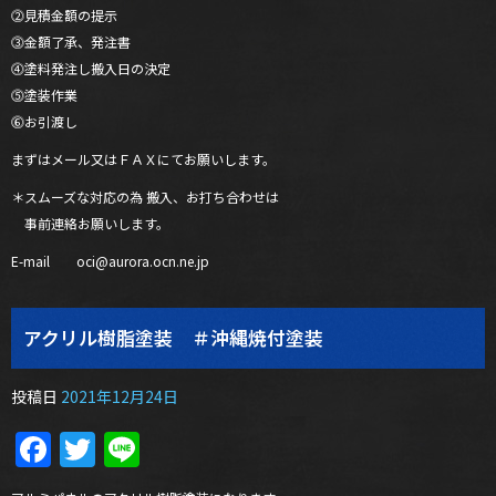
⓶見積金額の提示
⓷金額了承、発注書
⓸塗料発注し搬入日の決定
⓹塗装作業
⓺お引渡し
まずはメール又はＦＡＸにてお願いします。
＊スムーズな対応の為 搬入、お打ち合わせは
事前連絡お願いします。
E-mail oci@aurora.ocn.ne.jp
アクリル樹脂塗装 ＃沖縄焼付塗装
投稿日
2021年12月24日
Facebook
Twitter
Line